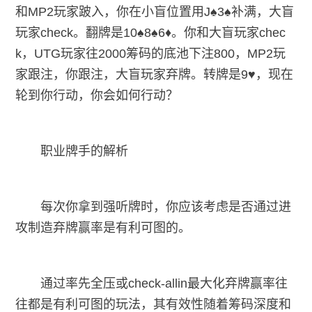
和MP2玩家跛入，你在小盲位置用J♠3♠补满，大盲
玩家check。翻牌是10♠8♠6♦。你和大盲玩家chec
k，UTG玩家往2000筹码的底池下注800，MP2玩
家跟注，你跟注，大盲玩家弃牌。转牌是9♥，现在
轮到你行动，你会如何行动？
职业牌手的解析
每次你拿到强听牌时，你应该考虑是否通过进
攻制造弃牌赢率是有利可图的。
通过率先全压或check-allin最大化弃牌赢率往
往都是有利可图的玩法，其有效性随着筹码深度和