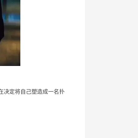
在决定将自己塑造成一名扑