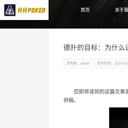
首页
首页
关于
关于
德扑的目标：为什么
发布者：admin
发布时间：
2024-03
您即将读到的这篇文章是由一
供稿。