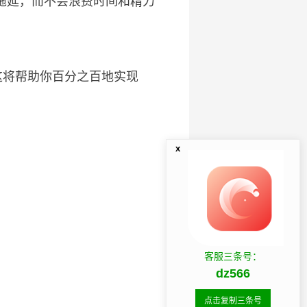
拖延，而不会浪费时间和精力
这将帮助你百分之百地实现
x
客服三条号：
dz566
点击复制三条号