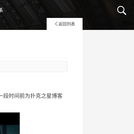
系
系
返回列表

在一段时间前为扑克之星博客