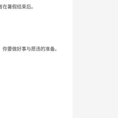
者在暑假结束后。
，你要做好事与愿违的准备。