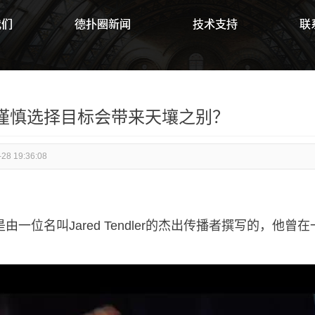
我们
我们
德扑圈新闻
德扑圈新闻
技术支持
技术支持
联
联
谨慎选择目标会带来天壤之别？
-28 19:36:08
位名叫Jared Tendler的杰出传播者撰写的，他曾