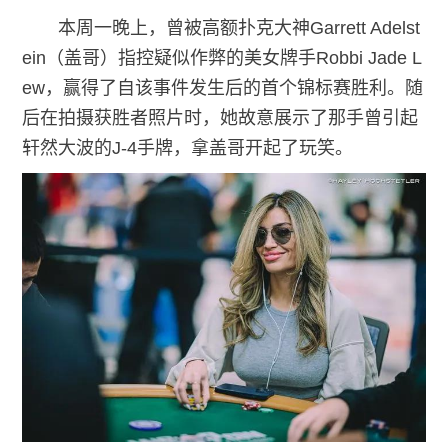
本周一晚上，曾被高额扑克大神Garrett Adelst
ein（盖哥）指控疑似作弊的美女牌手Robbi Jade L
ew，赢得了自该事件发生后的首个锦标赛胜利。随
后在拍摄获胜者照片时，她故意展示了那手曾引起
轩然大波的J-4手牌，拿盖哥开起了玩笑。