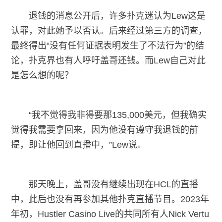
退钱的消息公开后，许多扑克迷认为Lew这是
认罪，对此她予以否认。后来经过第三方的调查，
最终得出“没有任何证据表明发生了不法行为”的结
论，扑克界也有人呼吁盖哥还钱。而Lew自己对此
是怎么想的呢？
“我不觉得我非得要那135,000美元，但我确实
觉得我需要拿回来，因为他没有遵守我退钱的前
提，即让他回到直播中，”Lew说。
那天晚上，盖哥没有继续出现在HCL的直播
中，此后也没有再参加其他扑克直播节目。2023年
年初，Hustler Casino Live的共同所有人Nick Vertu